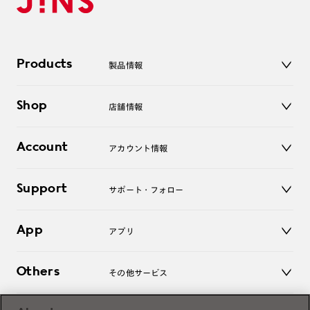
Products
製品情報
メガネ
Shop
店舗情報
サングラス
レンズ
店舗
コンタクトレンズ
Account
アカウント情報
オンラインショップ
老眼鏡
キッズ
マイページ／ログイン
Support
アクセサリー
サポート・フォロー
ログアウト
LINE公式アカウント
お知らせ
App
アプリ
よくあるご質問
ご利用ガイド
JINSアプリ
お問い合わせ
Others
その他サービス
3D WEB試着