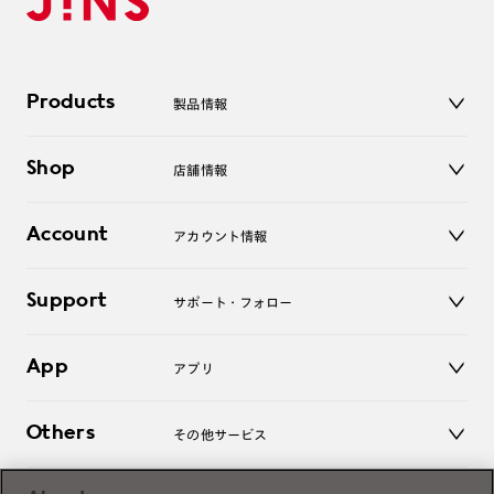
Products
製品情報
メガネ
Shop
店舗情報
サングラス
レンズ
店舗
コンタクトレンズ
Account
アカウント情報
オンラインショップ
老眼鏡
キッズ
マイページ／ログイン
Support
アクセサリー
サポート・フォロー
ログアウト
LINE公式アカウント
お知らせ
App
アプリ
よくあるご質問
ご利用ガイド
JINSアプリ
お問い合わせ
Others
その他サービス
3D WEB試着