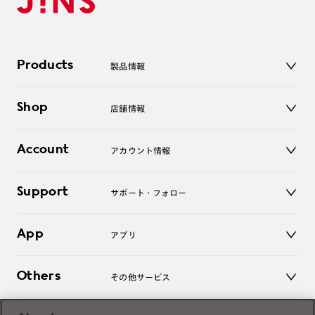
Products
製品情報
メガネ
Shop
店舗情報
サングラス
レンズ
店舗
コンタクトレンズ
Account
アカウント情報
オンラインショップ
老眼鏡
キッズ
マイページ／ログイン
Support
アクセサリー
サポート・フォロー
ログアウト
LINE公式アカウント
お知らせ
App
アプリ
よくあるご質問
ご利用ガイド
JINSアプリ
お問い合わせ
Others
その他サービス
3D WEB試着