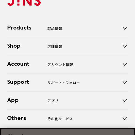
Products
製品情報
メガネ
Shop
店舗情報
サングラス
レンズ
店舗
コンタクトレンズ
Account
アカウント情報
オンラインショップ
老眼鏡
キッズ
マイページ／ログイン
Support
アクセサリー
サポート・フォロー
ログアウト
LINE公式アカウント
お知らせ
App
アプリ
よくあるご質問
ご利用ガイド
JINSアプリ
お問い合わせ
Others
その他サービス
3D WEB試着