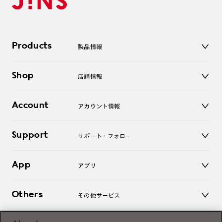
Products
製品情報
メガネ
Shop
店舗情報
サングラス
レンズ
店舗
コンタクトレンズ
Account
アカウント情報
オンラインショップ
老眼鏡
キッズ
マイページ／ログイン
Support
アクセサリー
サポート・フォロー
ログアウト
LINE公式アカウント
お知らせ
App
アプリ
よくあるご質問
ご利用ガイド
JINSアプリ
お問い合わせ
Others
その他サービス
3D WEB試着