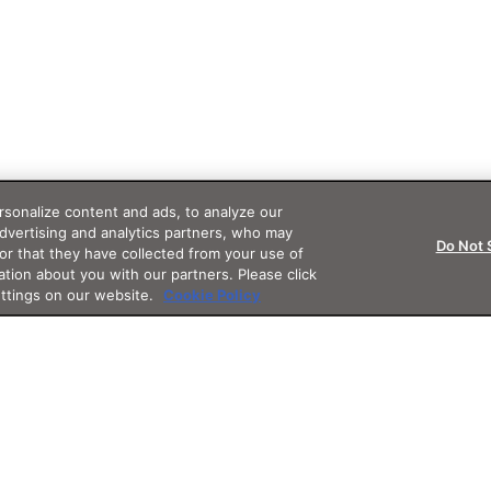
sonalize content and ads, to analyze our
advertising and analytics partners, who may
Do Not 
or that they have collected from your use of
ation about you with our partners. Please click
ettings on our website.
Cookie Policy