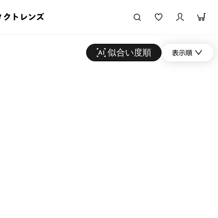
タクトレンズ
似合い度順
表示順