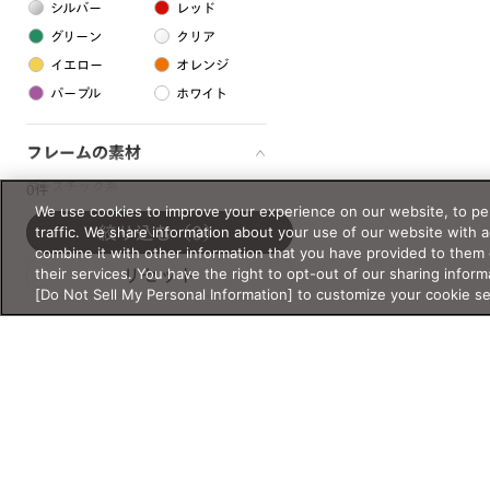
シルバー
レッド
グリーン
クリア
イエロー
オレンジ
パープル
ホワイト
フレームの素材
プラスチック系
0件
We use cookies to improve your experience on our website, to per
樹脂
traffic. We share information about your use of our website with 
絞り込む
（0）
combine it with other information that you have provided to them 
their services. You have the right to opt-out of our sharing inform
リセット
アセテート
[Do Not Sell My Personal Information] to customize your cookie s
サスティナブル素材
セルロイド
金属系
メタル