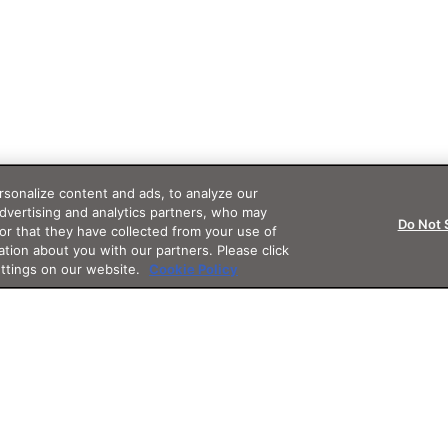
sonalize content and ads, to analyze our
advertising and analytics partners, who may
Do Not 
or that they have collected from your use of
ation about you with our partners. Please click
ettings on our website.
Cookie Policy