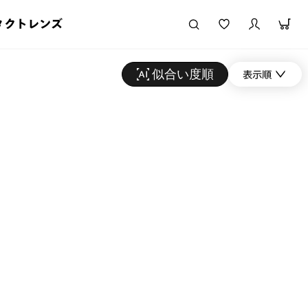
タクトレンズ
似合い度順
表示順