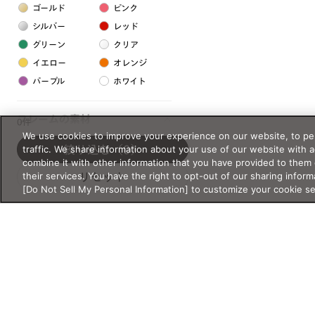
ゴールド
ピンク
シルバー
レッド
グリーン
クリア
イエロー
オレンジ
パープル
ホワイト
フレームの素材
0件
We use cookies to improve your experience on our website, to per
プラスチック系
traffic. We share information about your use of our website with 
絞り込む
（0）
combine it with other information that you have provided to them 
樹脂
their services. You have the right to opt-out of our sharing inform
リセット
[Do Not Sell My Personal Information] to customize your cookie s
アセテート
サスティナブル素材
セルロイド
金属系