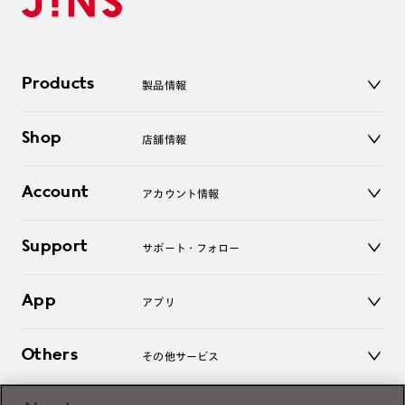
Products
製品情報
メガネ
Shop
店舗情報
サングラス
レンズ
店舗
コンタクトレンズ
Account
アカウント情報
オンラインショップ
老眼鏡
キッズ
マイページ／ログイン
Support
アクセサリー
サポート・フォロー
ログアウト
LINE公式アカウント
お知らせ
App
アプリ
よくあるご質問
ご利用ガイド
JINSアプリ
お問い合わせ
Others
その他サービス
3D WEB試着