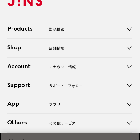
Products
製品情報
メガネ
Shop
店舗情報
サングラス
レンズ
店舗
コンタクトレンズ
Account
アカウント情報
オンラインショップ
老眼鏡
キッズ
マイページ／ログイン
Support
アクセサリー
サポート・フォロー
ログアウト
LINE公式アカウント
お知らせ
App
アプリ
よくあるご質問
ご利用ガイド
JINSアプリ
お問い合わせ
Others
その他サービス
3D WEB試着