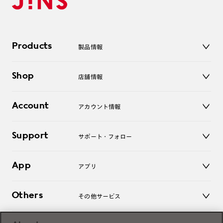
Products
製品情報
メガネ
Shop
店舗情報
サングラス
レンズ
店舗
コンタクトレンズ
Account
アカウント情報
オンラインショップ
老眼鏡
キッズ
マイページ／ログイン
Support
アクセサリー
サポート・フォロー
ログアウト
LINE公式アカウント
お知らせ
App
アプリ
よくあるご質問
ご利用ガイド
JINSアプリ
お問い合わせ
Others
その他サービス
3D WEB試着