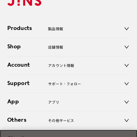
Products
製品情報
メガネ
Shop
店舗情報
サングラス
レンズ
店舗
コンタクトレンズ
Account
アカウント情報
オンラインショップ
老眼鏡
キッズ
マイページ／ログイン
Support
アクセサリー
サポート・フォロー
ログアウト
LINE公式アカウント
お知らせ
App
アプリ
よくあるご質問
ご利用ガイド
JINSアプリ
お問い合わせ
Others
その他サービス
3D WEB試着