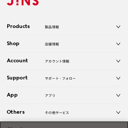
Products
製品情報
メガネ
Shop
店舗情報
サングラス
レンズ
店舗
コンタクトレンズ
Account
アカウント情報
オンラインショップ
老眼鏡
キッズ
マイページ／ログイン
Support
アクセサリー
サポート・フォロー
ログアウト
LINE公式アカウント
お知らせ
App
アプリ
よくあるご質問
ご利用ガイド
JINSアプリ
お問い合わせ
Others
その他サービス
3D WEB試着