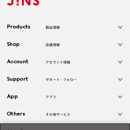
Products
製品情報
メガネ
Shop
店舗情報
サングラス
レンズ
店舗
コンタクトレンズ
Account
アカウント情報
オンラインショップ
老眼鏡
キッズ
マイページ／ログイン
Support
アクセサリー
サポート・フォロー
ログアウト
LINE公式アカウント
お知らせ
App
アプリ
よくあるご質問
ご利用ガイド
JINSアプリ
お問い合わせ
Others
その他サービス
3D WEB試着