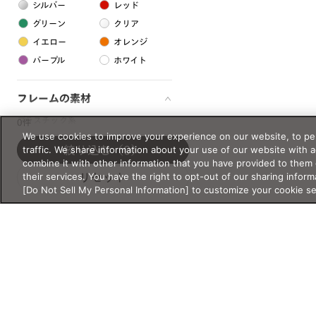
シルバー
レッド
グリーン
クリア
イエロー
オレンジ
パープル
ホワイト
フレームの素材
プラスチック系
0件
We use cookies to improve your experience on our website, to per
樹脂
traffic. We share information about your use of our website with 
絞り込む
（0）
combine it with other information that you have provided to them 
their services. You have the right to opt-out of our sharing inform
リセット
アセテート
[Do Not Sell My Personal Information] to customize your cookie s
サスティナブル素材
セルロイド
金属系
メタル