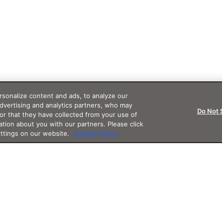
sonalize content and ads, to analyze our
advertising and analytics partners, who may
Do Not 
or that they have collected from your use of
ation about you with our partners. Please click
ettings on our website.
Cookie Policy