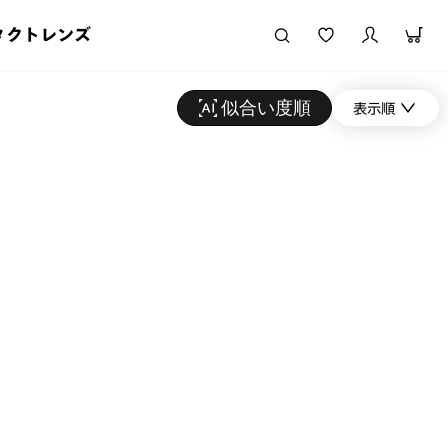
タクトレンズ
似合い度順
表示順