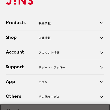
Products
製品情報
メガネ
Shop
店舗情報
サングラス
レンズ
店舗
コンタクトレンズ
Account
アカウント情報
オンラインショップ
老眼鏡
キッズ
マイページ／ログイン
Support
アクセサリー
サポート・フォロー
ログアウト
LINE公式アカウント
お知らせ
App
アプリ
よくあるご質問
ご利用ガイド
JINSアプリ
お問い合わせ
Others
その他サービス
3D WEB試着