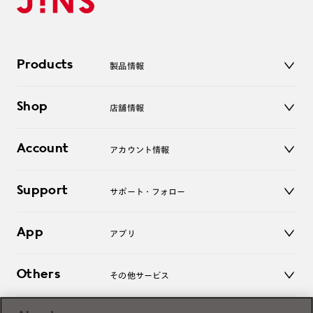
Products
製品情報
メガネ
Shop
店舗情報
サングラス
レンズ
店舗
コンタクトレンズ
Account
アカウント情報
オンラインショップ
老眼鏡
キッズ
マイページ／ログイン
Support
アクセサリー
サポート・フォロー
ログアウト
LINE公式アカウント
お知らせ
App
アプリ
よくあるご質問
ご利用ガイド
JINSアプリ
お問い合わせ
Others
その他サービス
3D WEB試着