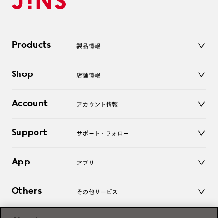
Products
製品情報
メガネ
Shop
店舗情報
サングラス
レンズ
店舗
コンタクトレンズ
Account
アカウント情報
オンラインショップ
老眼鏡
キッズ
マイページ／ログイン
Support
アクセサリー
サポート・フォロー
ログアウト
LINE公式アカウント
お知らせ
App
アプリ
よくあるご質問
ご利用ガイド
JINSアプリ
お問い合わせ
Others
その他サービス
3D WEB試着