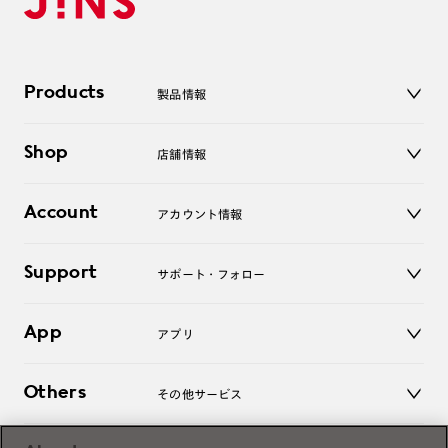
Products
製品情報
メガネ
Shop
店舗情報
サングラス
レンズ
店舗
コンタクトレンズ
Account
アカウント情報
オンラインショップ
老眼鏡
キッズ
マイページ／ログイン
Support
アクセサリー
サポート・フォロー
ログアウト
LINE公式アカウント
お知らせ
App
アプリ
よくあるご質問
ご利用ガイド
JINSアプリ
お問い合わせ
Others
その他サービス
3D WEB試着