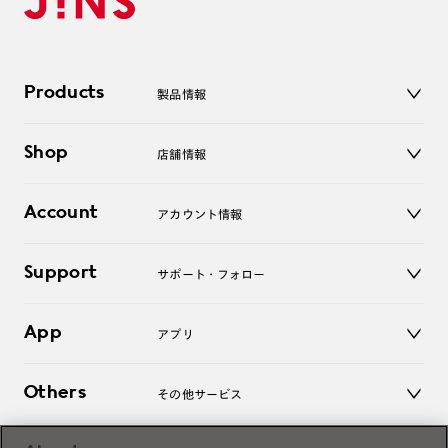
Products
製品情報
メガネ
Shop
店舗情報
サングラス
レンズ
店舗
コンタクトレンズ
Account
アカウント情報
オンラインショップ
老眼鏡
キッズ
マイページ／ログイン
Support
アクセサリー
サポート・フォロー
ログアウト
LINE公式アカウント
お知らせ
App
アプリ
よくあるご質問
ご利用ガイド
JINSアプリ
お問い合わせ
Others
その他サービス
3D WEB試着