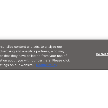
sonalize content and ads, to analyze our
advertising and analytics partners, who may
Do Not 
or that they have collected from your use of
ation about you with our partners. Please click
ettings on our website.
Cookie Policy