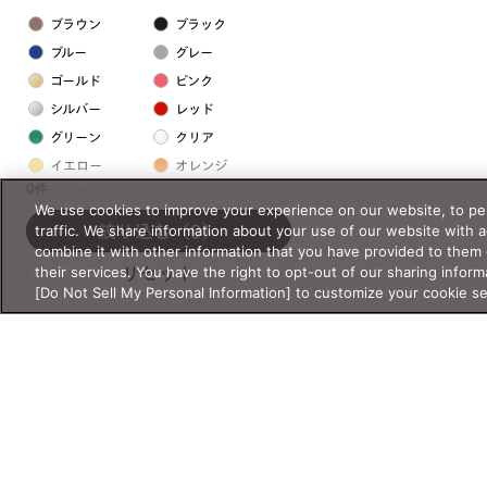
ブラウン
ブラック
ブルー
グレー
ゴールド
ピンク
シルバー
レッド
グリーン
クリア
イエロー
オレンジ
0件
パープル
ホワイト
We use cookies to improve your experience on our website, to per
traffic. We share information about your use of our website with 
絞り込む
（0）
combine it with other information that you have provided to them 
フレームの素材
their services. You have the right to opt-out of our sharing inform
リセット
プラスチック系
[Do Not Sell My Personal Information] to customize your cookie s
樹脂
アセテート
サスティナブル素材
セルロイド