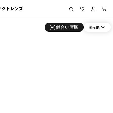
タクトレンズ
似合い度順
表示順