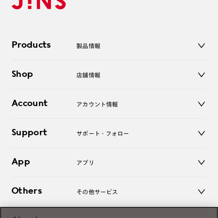
Products
製品情報
メガネ
Shop
店舗情報
サングラス
レンズ
店舗
コンタクトレンズ
Account
アカウント情報
オンラインショップ
老眼鏡
キッズ
マイページ／ログイン
Support
アクセサリー
サポート・フォロー
ログアウト
LINE公式アカウント
お知らせ
App
アプリ
よくあるご質問
ご利用ガイド
JINSアプリ
お問い合わせ
Others
その他サービス
3D WEB試着