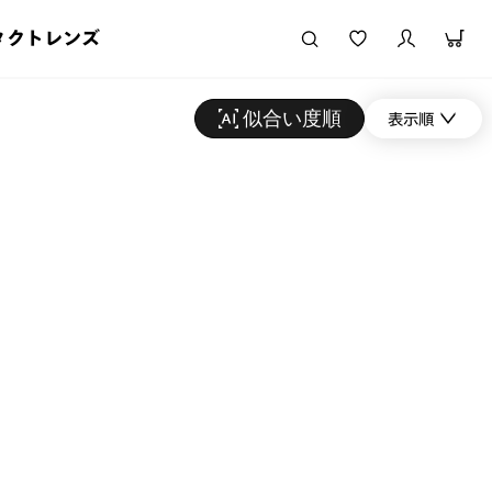
タクトレンズ
似合い度順
表示順