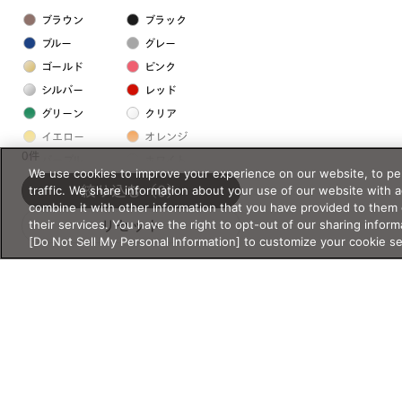
ブラウン
ブラック
ブルー
グレー
ゴールド
ピンク
シルバー
レッド
グリーン
クリア
イエロー
オレンジ
0件
パープル
ホワイト
We use cookies to improve your experience on our website, to per
traffic. We share information about your use of our website with 
絞り込む
（0）
combine it with other information that you have provided to them 
フレームの素材
their services. You have the right to opt-out of our sharing inform
リセット
プラスチック系
[Do Not Sell My Personal Information] to customize your cookie s
樹脂
アセテート
サスティナブル素材
セルロイド