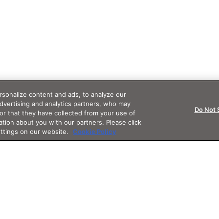
sonalize content and ads, to analyze our
advertising and analytics partners, who may
Do Not 
or that they have collected from your use of
ation about you with our partners. Please click
ettings on our website.
Cookie Policy