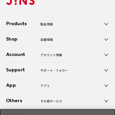
Products
製品情報
メガネ
Shop
店舗情報
サングラス
レンズ
店舗
コンタクトレンズ
Account
アカウント情報
オンラインショップ
老眼鏡
キッズ
マイページ／ログイン
Support
アクセサリー
サポート・フォロー
ログアウト
LINE公式アカウント
お知らせ
App
アプリ
よくあるご質問
ご利用ガイド
JINSアプリ
お問い合わせ
Others
その他サービス
3D WEB試着