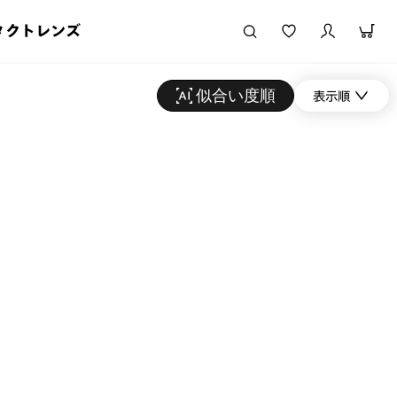
タクトレンズ
似合い度順
表示順