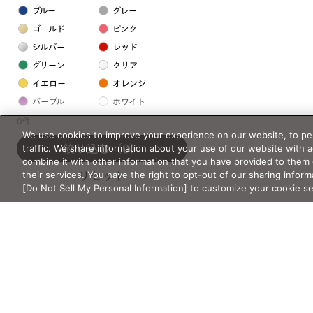
ブルー
グレー
ゴールド
ピンク
シルバー
レッド
グリーン
クリア
イエロー
オレンジ
パープル
ホワイト
0件
We use cookies to improve your experience on our website, to per
フレームの素材
traffic. We share information about your use of our website with 
絞り込む
（0）
combine it with other information that you have provided to them 
プラスチック系
their services. You have the right to opt-out of our sharing inform
リセット
[Do Not Sell My Personal Information] to customize your cookie s
樹脂
アセテート
サスティナブル素材
セルロイド