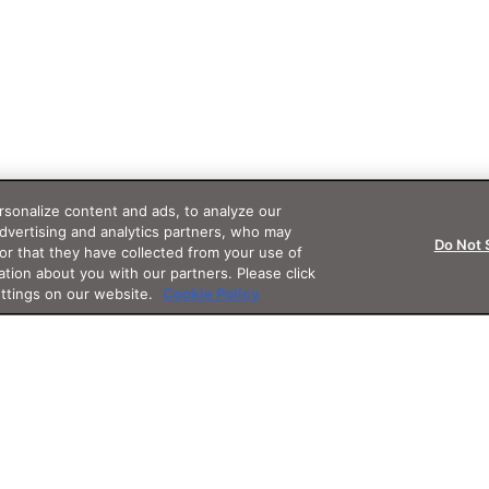
sonalize content and ads, to analyze our
advertising and analytics partners, who may
Do Not 
or that they have collected from your use of
ation about you with our partners. Please click
ettings on our website.
Cookie Policy