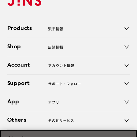
Products
製品情報
メガネ
Shop
店舗情報
サングラス
レンズ
店舗
コンタクトレンズ
Account
アカウント情報
オンラインショップ
老眼鏡
キッズ
マイページ／ログイン
Support
アクセサリー
サポート・フォロー
ログアウト
LINE公式アカウント
お知らせ
App
アプリ
よくあるご質問
ご利用ガイド
JINSアプリ
お問い合わせ
Others
その他サービス
3D WEB試着