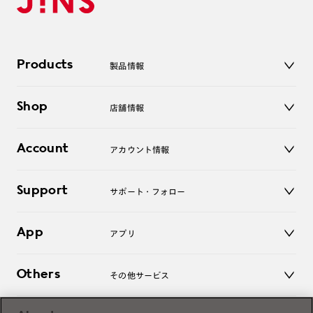
Products
製品情報
メガネ
Shop
店舗情報
サングラス
レンズ
店舗
コンタクトレンズ
Account
アカウント情報
オンラインショップ
老眼鏡
キッズ
マイページ／ログイン
Support
アクセサリー
サポート・フォロー
ログアウト
LINE公式アカウント
お知らせ
App
アプリ
よくあるご質問
ご利用ガイド
JINSアプリ
お問い合わせ
Others
その他サービス
3D WEB試着