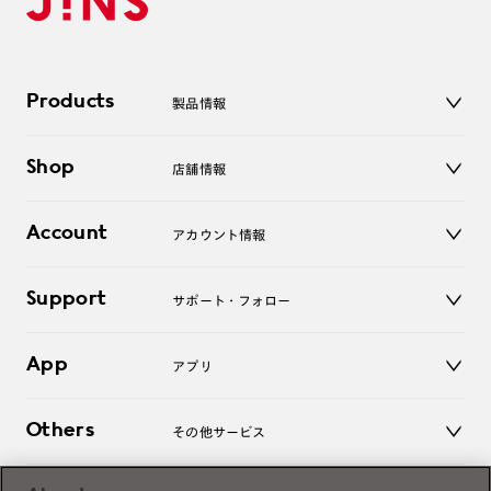
Products
製品情報
メガネ
Shop
店舗情報
サングラス
レンズ
店舗
コンタクトレンズ
Account
アカウント情報
オンラインショップ
老眼鏡
キッズ
マイページ／ログイン
Support
アクセサリー
サポート・フォロー
ログアウト
LINE公式アカウント
お知らせ
App
アプリ
よくあるご質問
ご利用ガイド
JINSアプリ
お問い合わせ
Others
その他サービス
3D WEB試着