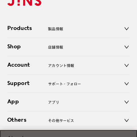
Products
製品情報
メガネ
Shop
店舗情報
サングラス
レンズ
店舗
コンタクトレンズ
Account
アカウント情報
オンラインショップ
老眼鏡
キッズ
マイページ／ログイン
Support
アクセサリー
サポート・フォロー
ログアウト
LINE公式アカウント
お知らせ
App
アプリ
よくあるご質問
ご利用ガイド
JINSアプリ
お問い合わせ
Others
その他サービス
3D WEB試着