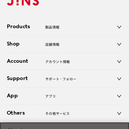
Products
製品情報
メガネ
Shop
店舗情報
サングラス
レンズ
店舗
コンタクトレンズ
Account
アカウント情報
オンラインショップ
老眼鏡
キッズ
マイページ／ログイン
Support
アクセサリー
サポート・フォロー
ログアウト
LINE公式アカウント
お知らせ
App
アプリ
よくあるご質問
ご利用ガイド
JINSアプリ
お問い合わせ
Others
その他サービス
3D WEB試着