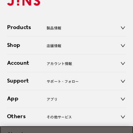
Products
製品情報
メガネ
Shop
店舗情報
サングラス
レンズ
店舗
コンタクトレンズ
Account
アカウント情報
オンラインショップ
老眼鏡
キッズ
マイページ／ログイン
Support
アクセサリー
サポート・フォロー
ログアウト
LINE公式アカウント
お知らせ
App
アプリ
よくあるご質問
ご利用ガイド
JINSアプリ
お問い合わせ
Others
その他サービス
3D WEB試着