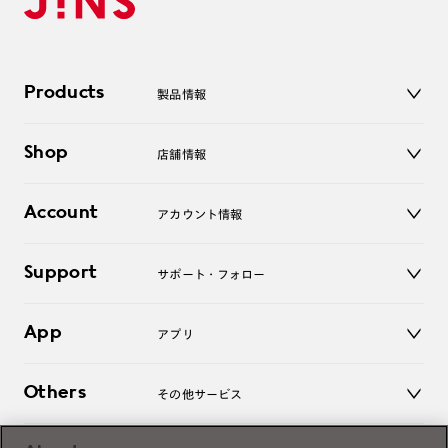
Products
製品情報
メガネ
Shop
店舗情報
サングラス
レンズ
店舗
コンタクトレンズ
Account
アカウント情報
オンラインショップ
老眼鏡
キッズ
マイページ／ログイン
Support
アクセサリー
サポート・フォロー
ログアウト
LINE公式アカウント
お知らせ
App
アプリ
よくあるご質問
ご利用ガイド
JINSアプリ
お問い合わせ
Others
その他サービス
3D WEB試着