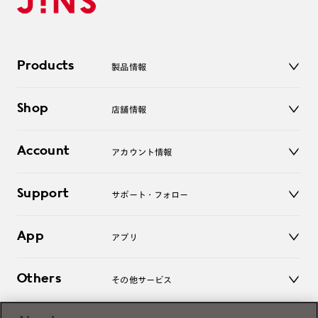
Products
製品情報
メガネ
Shop
店舗情報
サングラス
レンズ
店舗
コンタクトレンズ
Account
アカウント情報
オンラインショップ
老眼鏡
キッズ
マイページ／ログイン
Support
アクセサリー
サポート・フォロー
ログアウト
LINE公式アカウント
お知らせ
App
アプリ
よくあるご質問
ご利用ガイド
JINSアプリ
お問い合わせ
Others
その他サービス
3D WEB試着