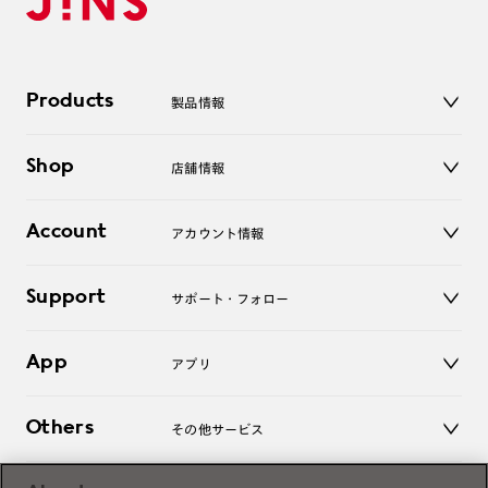
Products
製品情報
メガネ
Shop
店舗情報
サングラス
レンズ
店舗
コンタクトレンズ
Account
アカウント情報
オンラインショップ
老眼鏡
キッズ
マイページ／ログイン
Support
アクセサリー
サポート・フォロー
ログアウト
LINE公式アカウント
お知らせ
App
アプリ
よくあるご質問
ご利用ガイド
JINSアプリ
お問い合わせ
Others
その他サービス
3D WEB試着