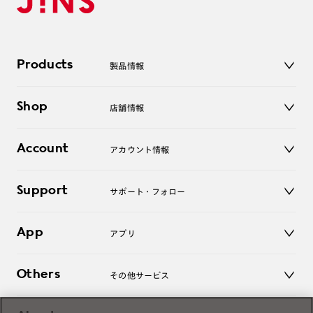
Products
製品情報
メガネ
Shop
店舗情報
サングラス
レンズ
店舗
コンタクトレンズ
Account
アカウント情報
オンラインショップ
老眼鏡
キッズ
マイページ／ログイン
Support
アクセサリー
サポート・フォロー
ログアウト
LINE公式アカウント
お知らせ
App
アプリ
よくあるご質問
ご利用ガイド
JINSアプリ
お問い合わせ
Others
その他サービス
3D WEB試着