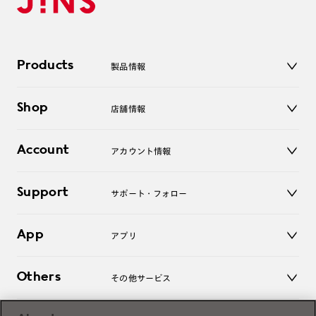
Products
製品情報
メガネ
Shop
店舗情報
サングラス
レンズ
店舗
コンタクトレンズ
Account
アカウント情報
オンラインショップ
老眼鏡
キッズ
マイページ／ログイン
Support
アクセサリー
サポート・フォロー
ログアウト
LINE公式アカウント
お知らせ
App
アプリ
よくあるご質問
ご利用ガイド
JINSアプリ
お問い合わせ
Others
その他サービス
3D WEB試着