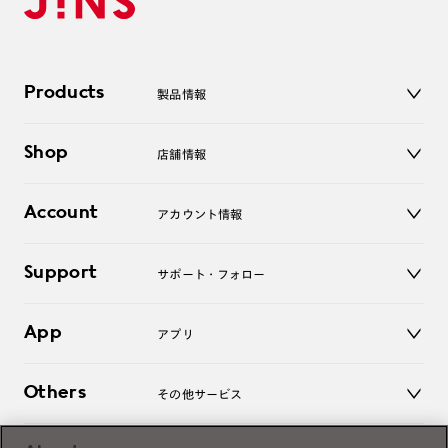
Products
製品情報
メガネ
Shop
店舗情報
サングラス
レンズ
店舗
コンタクトレンズ
Account
アカウント情報
オンラインショップ
老眼鏡
キッズ
マイページ／ログイン
Support
アクセサリー
サポート・フォロー
ログアウト
LINE公式アカウント
お知らせ
App
アプリ
よくあるご質問
ご利用ガイド
JINSアプリ
お問い合わせ
Others
その他サービス
3D WEB試着