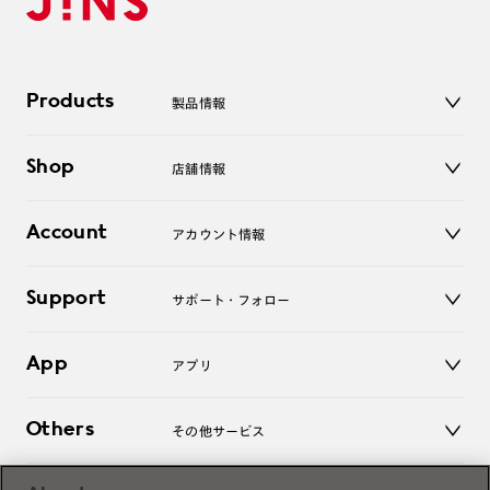
Products
製品情報
メガネ
Shop
店舗情報
サングラス
レンズ
店舗
コンタクトレンズ
Account
アカウント情報
オンラインショップ
老眼鏡
キッズ
マイページ／ログイン
Support
アクセサリー
サポート・フォロー
ログアウト
LINE公式アカウント
お知らせ
App
アプリ
よくあるご質問
ご利用ガイド
JINSアプリ
お問い合わせ
Others
その他サービス
3D WEB試着