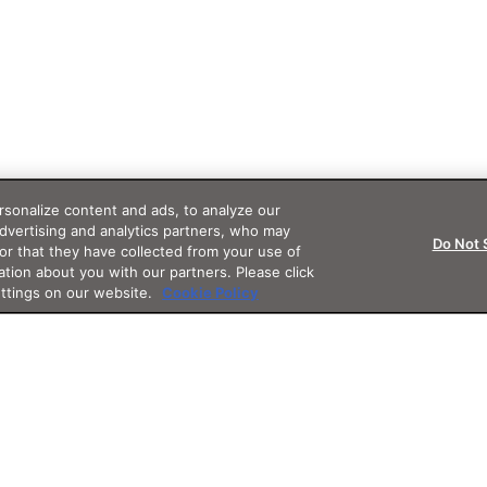
sonalize content and ads, to analyze our
advertising and analytics partners, who may
Do Not 
or that they have collected from your use of
ation about you with our partners. Please click
ettings on our website.
Cookie Policy