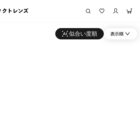
タクトレンズ
似合い度順
表示順