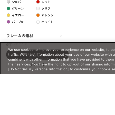
シルバー
レッド
グリーン
クリア
イエロー
オレンジ
パープル
ホワイト
フレームの素材
プラスチック系
0件
We use cookies to improve your experience on our website, to per
樹脂
traffic. We share information about your use of our website with 
絞り込む
（0）
combine it with other information that you have provided to them 
their services. You have the right to opt-out of our sharing inform
リセット
アセテート
[Do Not Sell My Personal Information] to customize your cookie s
サスティナブル素材
セルロイド
金属系
メタル