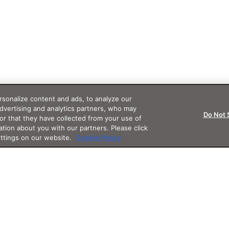
sonalize content and ads, to analyze our
advertising and analytics partners, who may
Do Not 
or that they have collected from your use of
ation about you with our partners. Please click
ettings on our website.
Cookie Policy