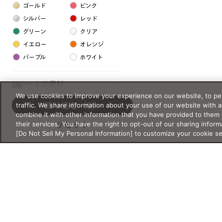
ゴールド
ピンク
シルバー
レッド
グリーン
クリア
イエロー
オレンジ
パープル
ホワイト
フレームの素材
0件
We use cookies to improve your experience on our website, to per
プラスチック系
traffic. We share information about your use of our website with 
絞り込む
（0）
combine it with other information that you have provided to them 
樹脂
their services. You have the right to opt-out of our sharing inform
リセット
[Do Not Sell My Personal Information] to customize your cookie s
アセテート
サスティナブル素材
セルロイド
金属系