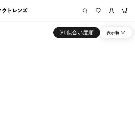
タクトレンズ
似合い度順
表示順