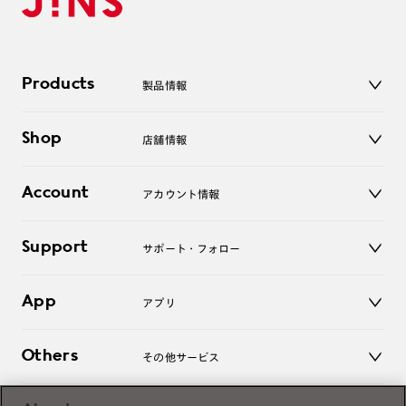
Products
製品情報
メガネ
Shop
店舗情報
サングラス
レンズ
店舗
コンタクトレンズ
Account
アカウント情報
オンラインショップ
老眼鏡
キッズ
マイページ／ログイン
Support
アクセサリー
サポート・フォロー
ログアウト
LINE公式アカウント
お知らせ
App
アプリ
よくあるご質問
ご利用ガイド
JINSアプリ
お問い合わせ
Others
その他サービス
3D WEB試着