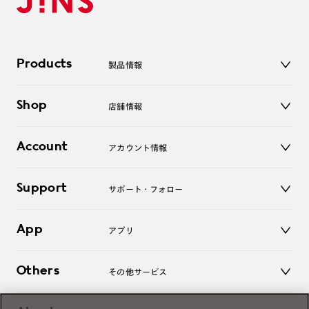
Products
製品情報
メガネ
Shop
店舗情報
サングラス
レンズ
店舗
コンタクトレンズ
Account
アカウント情報
オンラインショップ
老眼鏡
キッズ
マイページ／ログイン
Support
アクセサリー
サポート・フォロー
ログアウト
LINE公式アカウント
お知らせ
App
アプリ
よくあるご質問
ご利用ガイド
JINSアプリ
お問い合わせ
Others
その他サービス
3D WEB試着