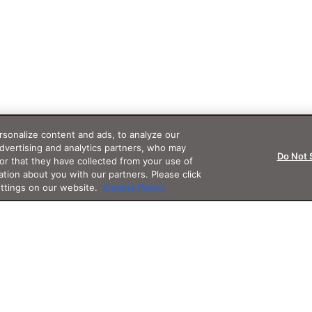
sonalize content and ads, to analyze our
advertising and analytics partners, who may
Do Not 
or that they have collected from your use of
ation about you with our partners. Please click
ettings on our website.
Cookie Policy