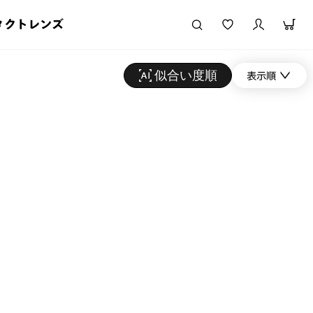
タクトレンズ
似合い度順
表示順