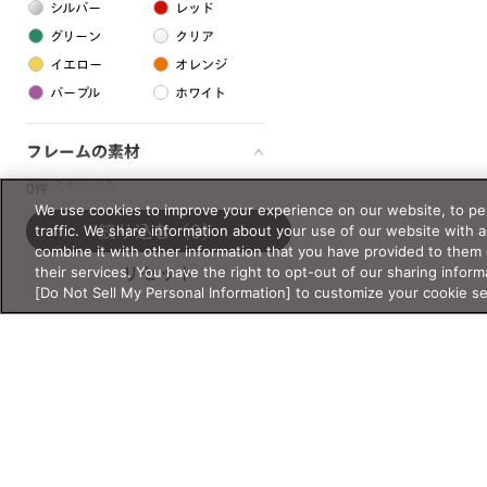
シルバー
レッド
グリーン
クリア
イエロー
オレンジ
パープル
ホワイト
フレームの素材
プラスチック系
0件
We use cookies to improve your experience on our website, to per
樹脂
traffic. We share information about your use of our website with 
絞り込む
（0）
combine it with other information that you have provided to them 
their services. You have the right to opt-out of our sharing inform
リセット
アセテート
[Do Not Sell My Personal Information] to customize your cookie s
サスティナブル素材
セルロイド
金属系
メタル