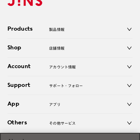
Products
製品情報
メガネ
Shop
店舗情報
サングラス
レンズ
店舗
コンタクトレンズ
Account
アカウント情報
オンラインショップ
老眼鏡
キッズ
マイページ／ログイン
Support
アクセサリー
サポート・フォロー
ログアウト
LINE公式アカウント
お知らせ
App
アプリ
よくあるご質問
ご利用ガイド
JINSアプリ
お問い合わせ
Others
その他サービス
3D WEB試着