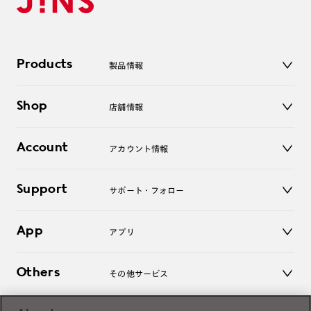
Products
製品情報
メガネ
Shop
店舗情報
サングラス
レンズ
店舗
コンタクトレンズ
Account
アカウント情報
オンラインショップ
老眼鏡
キッズ
マイページ／ログイン
Support
アクセサリー
サポート・フォロー
ログアウト
LINE公式アカウント
お知らせ
App
アプリ
よくあるご質問
ご利用ガイド
JINSアプリ
お問い合わせ
Others
その他サービス
3D WEB試着