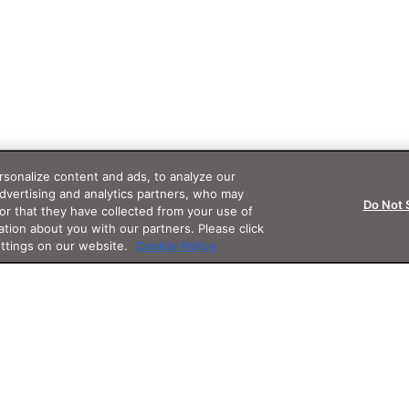
sonalize content and ads, to analyze our
advertising and analytics partners, who may
Do Not 
or that they have collected from your use of
ation about you with our partners. Please click
ettings on our website.
Cookie Policy