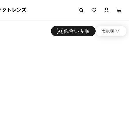
タクトレンズ
似合い度順
表示順