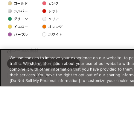
ゴールド
ピンク
シルバー
レッド
グリーン
クリア
イエロー
オレンジ
パープル
ホワイト
フレームの素材
0件
We use cookies to improve your experience on our website, to per
プラスチック系
traffic. We share information about your use of our website with 
絞り込む
（0）
combine it with other information that you have provided to them 
樹脂
their services. You have the right to opt-out of our sharing inform
リセット
[Do Not Sell My Personal Information] to customize your cookie s
アセテート
サスティナブル素材
セルロイド
金属系