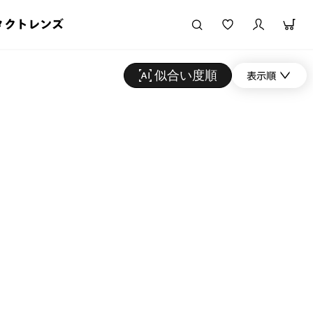
タクトレンズ
似合い度順
表示順