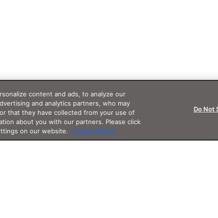
sonalize content and ads, to analyze our
advertising and analytics partners, who may
Do Not 
or that they have collected from your use of
ation about you with our partners. Please click
ettings on our website.
Cookie Policy