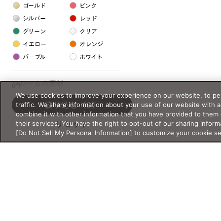
ゴールド
ピンク
シルバー
レッド
グリーン
クリア
イエロー
オレンジ
パープル
ホワイト
フレームの素材
0件
We use cookies to improve your experience on our website, to per
プラスチック系
traffic. We share information about your use of our website with 
絞り込む
（0）
combine it with other information that you have provided to them 
樹脂
their services. You have the right to opt-out of our sharing inform
リセット
[Do Not Sell My Personal Information] to customize your cookie s
アセテート
サスティナブル素材
セルロイド
金属系