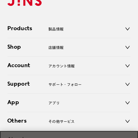
Products
製品情報
メガネ
Shop
店舗情報
サングラス
レンズ
店舗
コンタクトレンズ
Account
アカウント情報
オンラインショップ
老眼鏡
キッズ
マイページ／ログイン
Support
アクセサリー
サポート・フォロー
ログアウト
LINE公式アカウント
お知らせ
App
アプリ
よくあるご質問
ご利用ガイド
JINSアプリ
お問い合わせ
Others
その他サービス
3D WEB試着