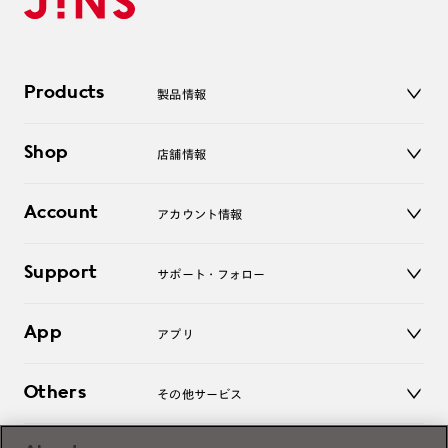
Products
製品情報
メガネ
Shop
店舗情報
サングラス
レンズ
店舗
コンタクトレンズ
Account
アカウント情報
オンラインショップ
老眼鏡
キッズ
マイページ／ログイン
Support
アクセサリー
サポート・フォロー
ログアウト
LINE公式アカウント
お知らせ
App
アプリ
よくあるご質問
ご利用ガイド
JINSアプリ
お問い合わせ
Others
その他サービス
3D WEB試着