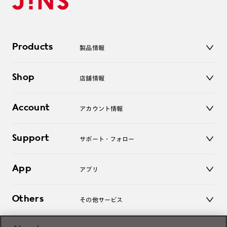
Products
製品情報
メガネ
Shop
店舗情報
サングラス
レンズ
店舗
コンタクトレンズ
Account
アカウント情報
オンラインショップ
老眼鏡
キッズ
マイページ／ログイン
Support
アクセサリー
サポート・フォロー
ログアウト
LINE公式アカウント
お知らせ
App
アプリ
よくあるご質問
ご利用ガイド
JINSアプリ
お問い合わせ
Others
その他サービス
3D WEB試着