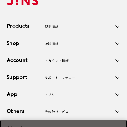
Products
製品情報
メガネ
Shop
店舗情報
サングラス
レンズ
店舗
コンタクトレンズ
Account
アカウント情報
オンラインショップ
老眼鏡
キッズ
マイページ／ログイン
Support
アクセサリー
サポート・フォロー
ログアウト
LINE公式アカウント
お知らせ
App
アプリ
よくあるご質問
ご利用ガイド
JINSアプリ
お問い合わせ
Others
その他サービス
3D WEB試着